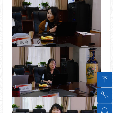
ꁸ
ꂅ
回到顶部
ꁗ
88888888