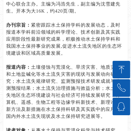
中心联合主办。主编为冯浩先生，副主编为沈雪建先
生。开本为大16K，约420页/期。
办刊宗旨：
紧密跟踪水土保持学科的发展动态，及时
报道本学科前沿领域的科学理论、技术创新及其实践
应用阶段性最新研究成果，积极推动水土保持学科和
我国水土保持事业的发展,促进水土流失地区的生态环
境建设和区域高质量发展。
报道内容：
土壤侵蚀与荒漠化、旱涝灾害、地质灾害
ꁸ
和土地盐碱化等水土流失灾害的现状与发展动向研
究；水土流失规律研究、监测预报技术研发成就与监
ꂅ
回到顶部
测预报结果；水土流失治理措施与效益分析；水土流
失地区生态环境建设与社会经济可持续发展研究；计
算机、遥感、生物工程等边缘学科新技术、新理论、
ꁗ
88888888
新方法及新措施在水土保持科研及其实践中的应用；
国内外水土流失现状及水土保持研究进展等。
QQ客服
读者对象：
从事水土保持与荒漠化科学与技术研究、