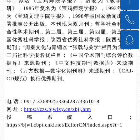
ꁸ
年，原名《宝鸡师院学报》，后改为《教学与科
研》，1985年复名为《宝鸡师院学报》，1993年更名
为《宝鸡文理学院学报》，1998年被国家新闻出版总
ꂅ
回到顶部
署批准公开出版。本刊现为双月刊；哲学社会科学综
合性学术期刊，第二届、第三届、第四届、第五届全
ꁗ
88888888
国优秀社科学报；陕西省优秀社科学报；陕西省重要
期刊；“周秦文化与青铜器”“张载与关学”栏目为全国第
三届社科学报名优栏目；《中国学术期刊综合评价数
QQ客服
据库》来源期刊；《中文科技期刊数据库》来源期
刊；《万方数据—数字化期刊群》来源期刊；《CAJ-
CD规范》执行优秀期刊。
电 话：0917-3368925/3364287/3361018
网 址：
https://zzs.bjwlxy.cn/xbjj.htm
投稿系统入口：
https://bjwl.cbpt.cnki.net/EditorCN/index.aspx?t=1