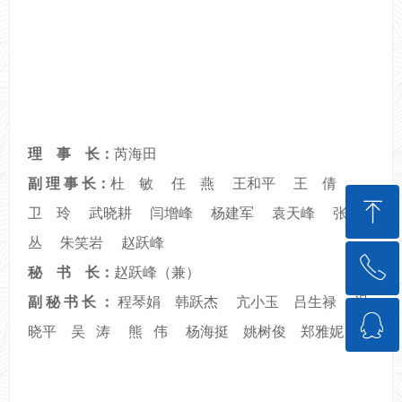
理 事 长：
芮海田
副 理 事 长：
杜 敏 任 燕 王和平 王 倩
ꁸ
卫 玲 武晓耕 闫增峰 杨建军 袁天峰 张
丛 朱笑岩 赵跃峰
ꂅ
回到顶部
秘 书 长：
赵跃峰（兼）
副 秘 书 长
：
程琴娟 韩跃杰 亢小玉 吕生禄 温
ꁗ
88888888
晓平 吴 涛 熊 伟 杨海挺 姚树俊 郑雅妮
QQ客服